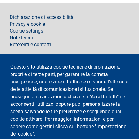
footer
Dichiarazione di accessibilità
Privacy e cookie
Cookie settings
Note legali
Referenti e contatti
Segui La Statale su
Questo sito utilizza cookie tecnici e di profilazione,
propri e di terze parti, per garantire la corretta
navigazione, analizzare il traffico e misurare l'efficacia
delle attività di comunicazione istituzionale. Se
prosegui la navigazione o clicchi su "Accetta tutti" ne
acconsenti l'utilizzo, oppure puoi personalizzare la
Testo
Università degli Studi di Milano
Via Festa del Perdono 7 - 20122 Milano
scelta salvando le tue preferenze e scegliendo quali
Tel.
+39 02 5032 5032
cookie attivare. Per maggiori informazioni e per
Posta elettronica certificata
© Copyright 2020
sapere come gestirli clicca sul bottone "Impostazione
dei cookie".
Logo