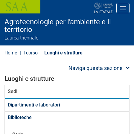
S
a
Toggl
l
t
Agrotecnologie per l'ambiente e il
a
a
territorio
l
Laurea triennale
c
o
n
Home
Il corso
Luoghi e strutture
t
e
n
Naviga questa sezione
u
t
Luoghi e strutture
o
p
r
Sedi
i
n
c
Dipartimenti e laboratori
i
p
Biblioteche
a
l
e